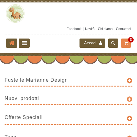
Facebook
Novità
Chi siamo
Contattaci
0
Accedi
Fustelle Marianne Design
Nuovi prodotti
Offerte Speciali