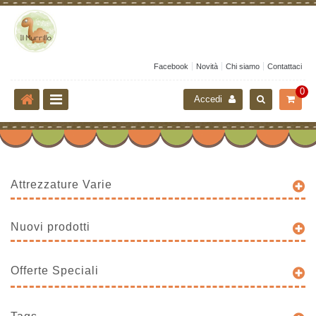
Facebook
Novità
Chi siamo
Contattaci
0
Accedi
Attrezzature Varie
Nuovi prodotti
Offerte Speciali