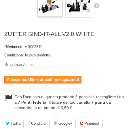
ZUTTER BIND-IT-ALL V2.0 WHITE
Riferimento
MR002319
Condizione:
Nuovo prodotto
Rilegatrice Zutter
Attenzione: Ultimi articoli in magazzino!
Con l'acquisto di questo prodotto è possibile raccogliere fino
a
7
Punti fedeltà
. Il totale del tuo carrello
7
punti
da
convertire in un buono di
3,50 €
.
Twitta
Condividi
Google+
Pinterest