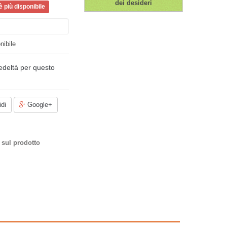
dei desideri
 più disponibile
nibile
edeltà per questo
di
Google+
 sul prodotto