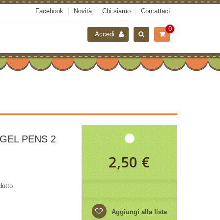
Facebook
Novità
Chi siamo
Contattaci
0
Accedi
GEL PENS 2
2,50 €
dotto
Aggiungi alla lista