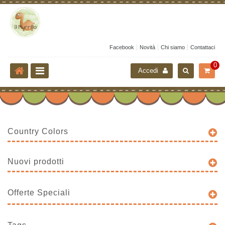
Facebook
Novità
Chi siamo
Contattaci
0
Accedi
Country Colors
Nuovi prodotti
Offerte Speciali