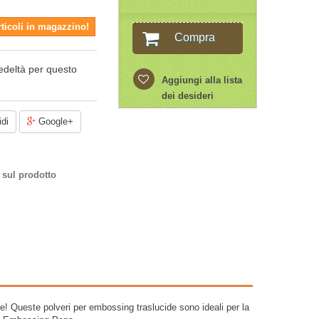
rticoli in magazzino!
Compra
edeltà per questo
Aggiungi alla lista
dei desideri
di
Google+
 sul prodotto
! Queste polveri per embossing traslucide sono ideali per la