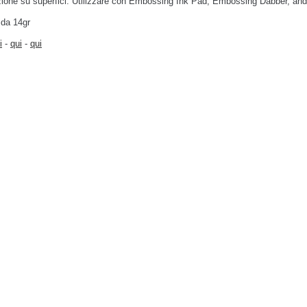
azione su superfici. Utilizzare con Embossing Ink Pad, Embossing Dabber, 
 da 14gr
i
-
qui
-
qui