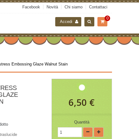
Facebook
Novità
Chi siamo
Contattaci
0
Accedi
stress Embossing Glaze Walnut Stain
TRESS
GLAZE
6,50 €
N
Quantità
dotto
traslucide