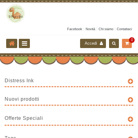
Facebook
Novità
Chi siamo
Contattaci
0
Accedi
Distress Ink
Nuovi prodotti
Offerte Speciali