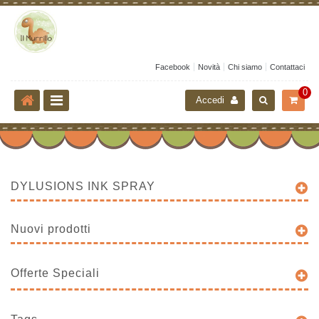
Facebook
Novità
Chi siamo
Contattaci
0
Accedi
DYLUSIONS INK SPRAY
Nuovi prodotti
Offerte Speciali