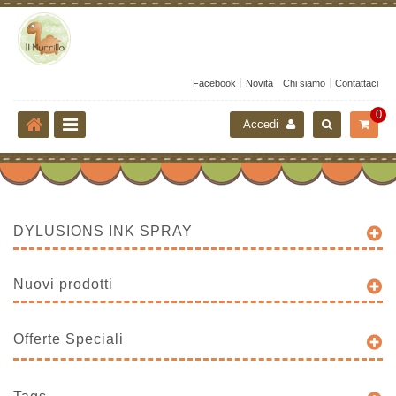
Facebook
Novità
Chi siamo
Contattaci
0
Accedi
DYLUSIONS INK SPRAY
Nuovi prodotti
Offerte Speciali