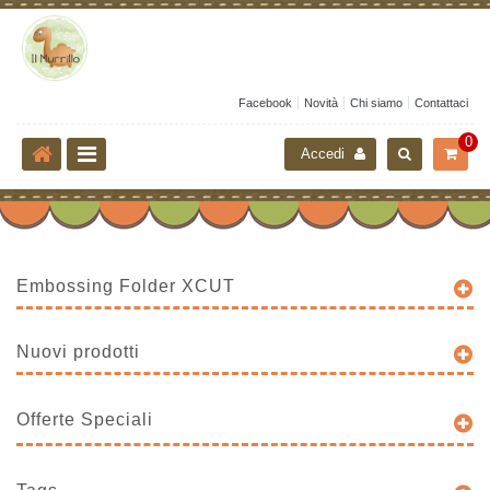
Facebook
Novità
Chi siamo
Contattaci
0
Accedi
Embossing Folder XCUT
Nuovi prodotti
Offerte Speciali