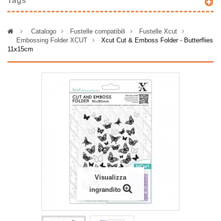
Tags
>
Catalogo
>
Fustelle compatibili
>
Fustelle Xcut
>
Embossing Folder XCUT
>
Xcut Cut & Emboss Folder - Butterflies
11x15cm
Visualizza
ingrandito