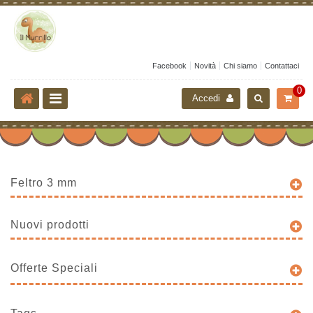
Facebook
Novità
Chi siamo
Contattaci
0
Accedi
Feltro 3 mm
Nuovi prodotti
Offerte Speciali