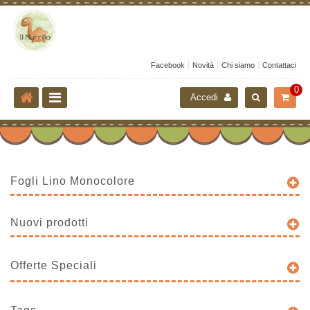
Facebook
Novità
Chi siamo
Contattaci
0
Accedi
Fogli Lino Monocolore
Nuovi prodotti
Offerte Speciali