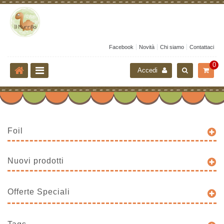
Facebook
Novità
Chi siamo
Contattaci
0
Accedi
Foil
Nuovi prodotti
Offerte Speciali