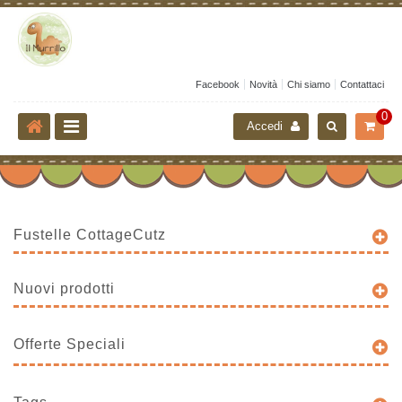
Facebook
Novità
Chi siamo
Contattaci
0
Accedi
Fustelle CottageCutz
Nuovi prodotti
Offerte Speciali