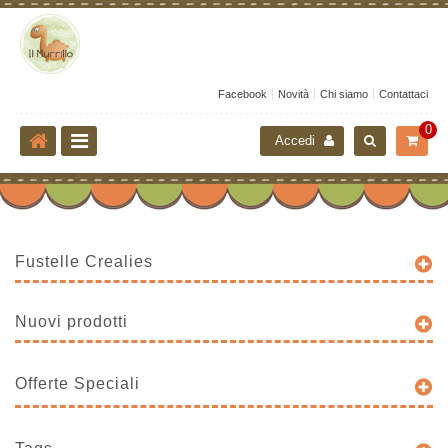
Facebook
Novità
Chi siamo
Contattaci
0
Accedi
Fustelle Crealies
Nuovi prodotti
Offerte Speciali