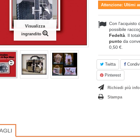
Attenzione: Ultimi a
Con l'acquisto 
Visualizza
possibile raccog
ingrandito
Fedeltà
. Il tot
punto
da conve
0,50 €
.
Twitta
Condivi
Pinterest
Richiedi più info
Stampa
AGLI