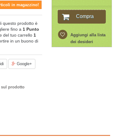
rticoli in magazzino!
Compra
di questo prodotto è
liere fino a
1
Punto
ale del tuo carrello
1
Aggiungi alla lista
rtire in un buono di
dei desideri
di
Google+
 sul prodotto