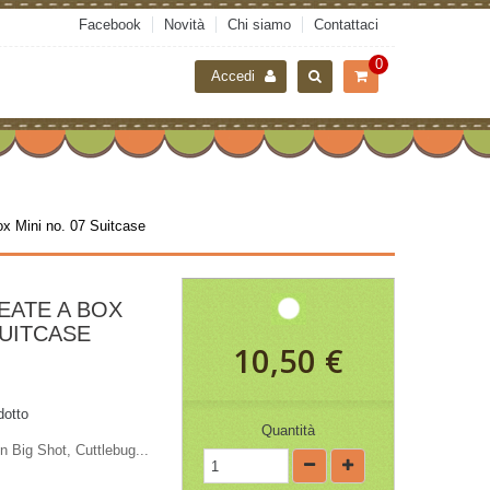
Facebook
Novità
Chi siamo
Contattaci
0
Accedi
ox Mini no. 07 Suitcase
EATE A BOX
SUITCASE
10,50 €
dotto
Quantità
n Big Shot, Cuttlebug...