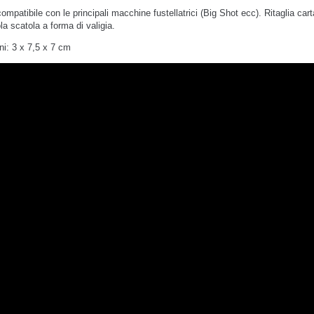
compatibile con le principali macchine fustellatrici (Big Shot ecc). Ritaglia cart
la scatola a forma di valigia.
i: 3 x 7,5 x 7 cm