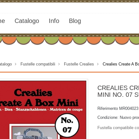
me
Catalogo
Info
Blog
talogo
>
Fustelle compatibili
>
Fustelle Crealies
>
Crealies Create A B
CREALIES CR
MINI NO. 07 
Riferimento
MR004023
Condizione:
Nuovo pro
Fustella compatibile co