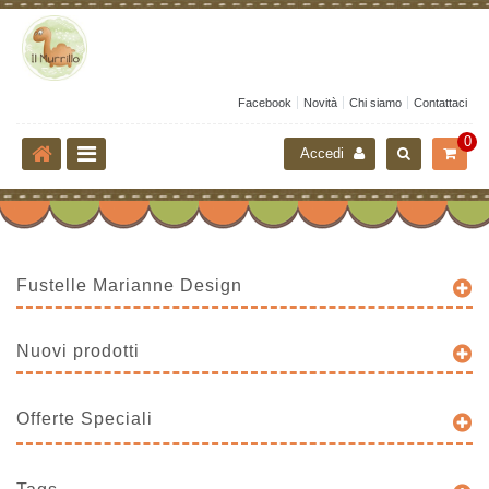
Facebook
Novità
Chi siamo
Contattaci
0
Accedi
Fustelle Marianne Design
Nuovi prodotti
Offerte Speciali