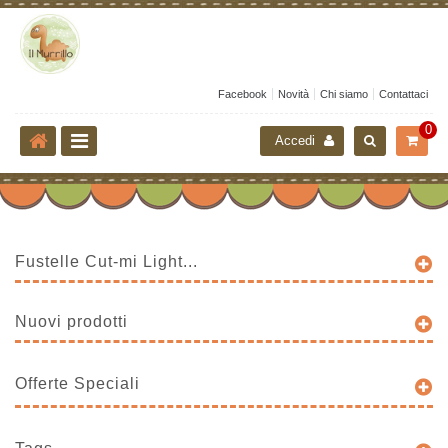
Facebook
Novità
Chi siamo
Contattaci
0
Accedi
Fustelle Cut-mi Light...
Nuovi prodotti
Offerte Speciali