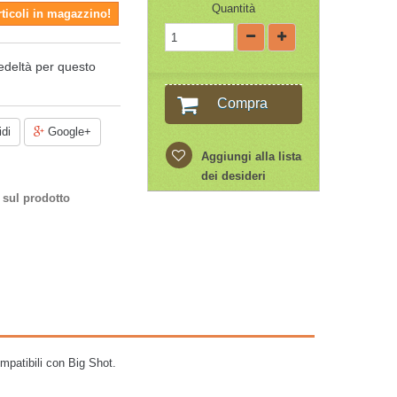
Quantità
rticoli in magazzino!
edeltà per questo
Compra
di
Google+
Aggiungi alla lista
dei desideri
 sul prodotto
Compatibili con Big Shot.