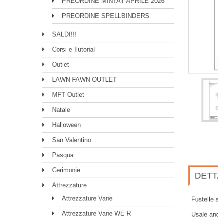
PREORDINE MINTAY APRILE 2026
PREORDINE SPELLBINDERS
SALDI!!!
Corsi e Tutorial
Outlet
LAWN FAWN OUTLET
MFT Outlet
Natale
Halloween
San Valentino
Pasqua
Cerimonie
DETT
Attrezzature
Attrezzature Varie
Fustelle 
Attrezzature Varie WE R
Usale anc