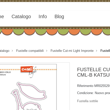
me
Catalogo
Info
Blog
talogo
>
Fustelle compatibili
>
Fustelle Cut-mi Light Impronte
>
Fustel
FUSTELLE CUT
CML-B KATS
Riferimento
MR025529
Condizione:
Nuovo pro
Fustella sottile