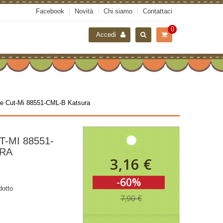
Facebook
Novità
Chi siamo
Contattaci
0
Accedi
le Cut-Mi 88551-CML-B Katsura
-MI 88551-
URA
3,16 €
-60%
dotto
7,90 €