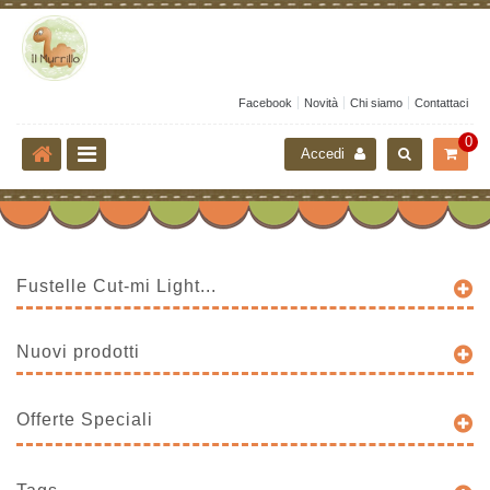
Facebook
Novità
Chi siamo
Contattaci
0
Accedi
Fustelle Cut-mi Light...
Nuovi prodotti
Offerte Speciali