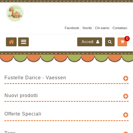
Facebook
Novità
Chi siamo
Contattaci
0
Accedi
Fustelle Darice - Vaessen
Nuovi prodotti
Offerte Speciali