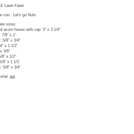
E Lawn Fawn
e con:
Let's go Nuts
te sizes:
 acorn house with cap: 3” x 3 1/4”
: 7/8” x 1”
: 5/8” x 3/4”
4” x 1 1/2”
x 3/8”
/8” x 1/2”
 5/8” x 1 1/2
: 5/8” x 3/4”
orial:
qui