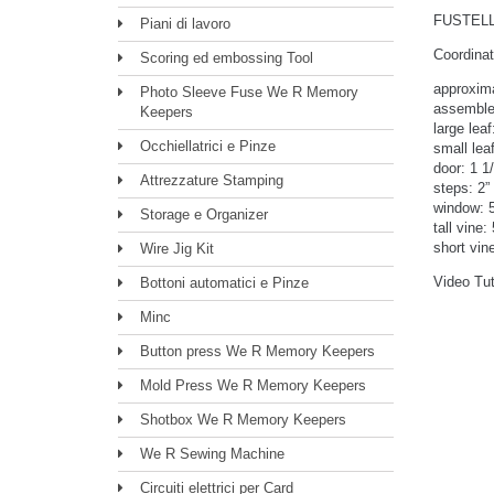
FUSTELL
Piani di lavoro
Coordinat
Scoring ed embossing Tool
approxima
Photo Sleeve Fuse We R Memory
assembled
Keepers
large leaf
Occhiellatrici e Pinze
small leaf
door: 1 1/
Attrezzature Stamping
steps: 2” 
window: 5
Storage e Organizer
tall vine:
short vine
Wire Jig Kit
Video Tut
Bottoni automatici e Pinze
Minc
Button press We R Memory Keepers
Mold Press We R Memory Keepers
Shotbox We R Memory Keepers
We R Sewing Machine
Circuiti elettrici per Card