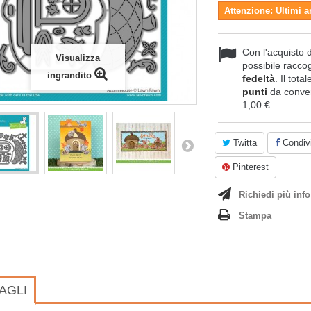
Attenzione: Ultimi a
Con l'acquisto 
Visualizza
possibile raccog
ingrandito
fedeltà
. Il tota
punti
da conver
1,00 €
.
Twitta
Condivi
Pinterest
Richiedi più info
Stampa
AGLI