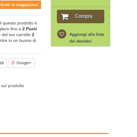
rticoli in magazzino!
Compra
di questo prodotto è
liere fino a
2
Punti
le del tuo carrello
2
Aggiungi alla lista
tire in un buono di
dei desideri
di
Google+
 sul prodotto