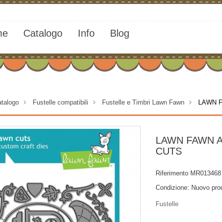
me
Catalogo
Info
Blog
talogo
>
Fustelle compatibili
>
Fustelle e Timbri Lawn Fawn
>
LAWN F
LAWN FAWN 
CUTS
Riferimento
MR013468
Condizione:
Nuovo pro
Fustelle