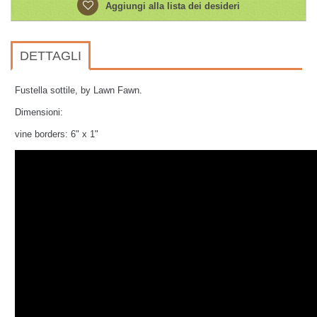
Aggiungi alla lista dei desideri
DETTAGLI
Fustella sottile, by Lawn Fawn.
Dimensioni:
vine borders: 6" x 1"