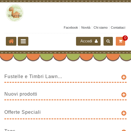
Facebook
Novità
Chi siamo
Contattaci
0
Accedi
Fustelle e Timbri Lawn...
Nuovi prodotti
Offerte Speciali