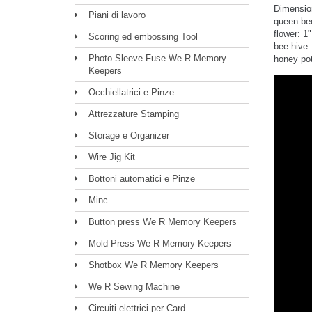
Dimensio
Piani di lavoro
queen bee
flower: 1"
Scoring ed embossing Tool
bee hive:
Photo Sleeve Fuse We R Memory
honey pot
Keepers
Occhiellatrici e Pinze
Attrezzature Stamping
Storage e Organizer
Wire Jig Kit
Bottoni automatici e Pinze
Minc
Button press We R Memory Keepers
Mold Press We R Memory Keepers
Shotbox We R Memory Keepers
We R Sewing Machine
Circuiti elettrici per Card