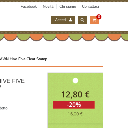
Facebook
Novità
Chi siamo
Contattaci
0
Accedi
AWN Hive Five Clear Stamp
IVE FIVE
P
12,80 €
-20%
dotto
16,00 €