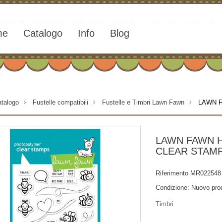
me
Catalogo
Info
Blog
talogo
>
Fustelle compatibili
>
Fustelle e Timbri Lawn Fawn
>
LAWN F
LAWN FAWN H
CLEAR STAM
Riferimento
MR022548
Condizione:
Nuovo pro
Timbri