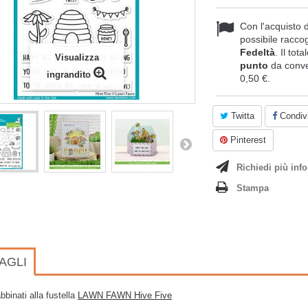
Con l'acquisto 
possibile raccog
Fedeltà
. Il tot
Visualizza
punto
da conve
ingrandito
0,50 €
.
Twitta
Condivi
Pinterest
Richiedi più info
Stampa
AGLI
binati alla fustella
LAWN FAWN Hive Five