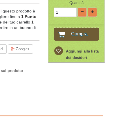
Quantità
di questo prodotto è
liere fino a
1
Punto
ale del tuo carrello
1
rtire in un buono di
Compra
di
Google+
Aggiungi alla lista
dei desideri
 sul prodotto