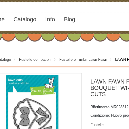
me
Catalogo
Info
Blog
talogo
>
Fustelle compatibili
>
Fustelle e Timbri Lawn Fawn
>
LAWN F
LAWN FAWN 
BOUQUET WR
CUTS
Riferimento
MR028312
Condizione:
Nuovo pro
Fustelle