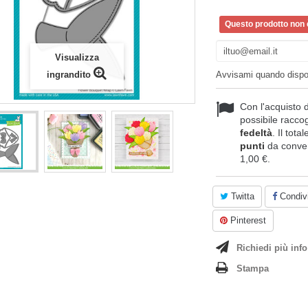
Questo prodotto non è
Visualizza
ingrandito
Avvisami quando dispo
Con l'acquisto 
possibile raccog
fedeltà
. Il tota
punti
da conver
1,00 €
.
Twitta
Condivi
Pinterest
Richiedi più info
Stampa