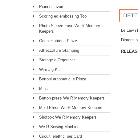
Piani di lavoro
DETT
Scoring ed embossing Tool
Photo Sleeve Fuse We R Memory
Le Lawn F
Keepers
Dimension
Occhiellatrici e Pinze
Attrezzature Stamping
RELEAS
Storage e Organizer
Wire Jig Kit
Bottoni automatici e Pinze
Minc
Button press We R Memory Keepers
Mold Press We R Memory Keepers
Shotbox We R Memory Keepers
We R Sewing Machine
Circuiti elettrici per Card