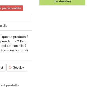
dei desideri
 più disponibile
nibile
di questo prodotto è
liere fino a
2
Punti
le del tuo carrello
2
tire in un buono di
di
Google+
 sul prodotto