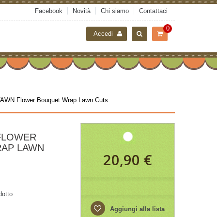
Facebook
Novità
Chi siamo
Contattaci
0
Accedi
AWN Flower Bouquet Wrap Lawn Cuts
FLOWER
AP LAWN
20,90 €
dotto
Aggiungi alla lista