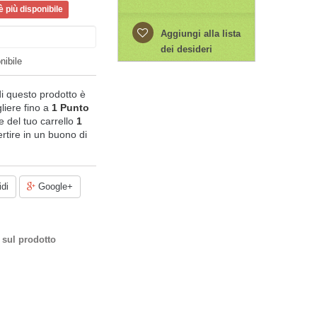
 più disponibile
Aggiungi alla lista
dei desideri
nibile
di questo prodotto è
liere fino a
1
Punto
ale del tuo carrello
1
rtire in un buono di
di
Google+
 sul prodotto