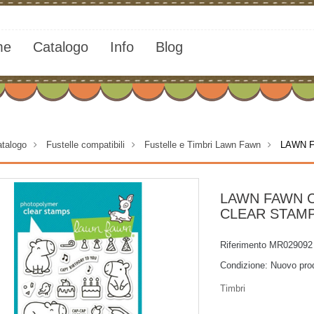
me
Catalogo
Info
Blog
talogo
>
Fustelle compatibili
>
Fustelle e Timbri Lawn Fawn
>
LAWN F
LAWN FAWN 
CLEAR STAM
Riferimento
MR029092
Condizione:
Nuovo pro
Timbri