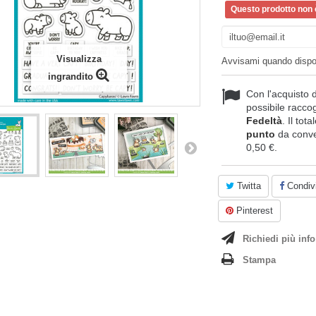
Questo prodotto non è
Visualizza
Avvisami quando dispo
ingrandito
Con l'acquisto 
possibile raccog
Fedeltà
. Il tot
punto
da conve
0,50 €
.
Twitta
Condivi
Pinterest
Richiedi più info
Stampa