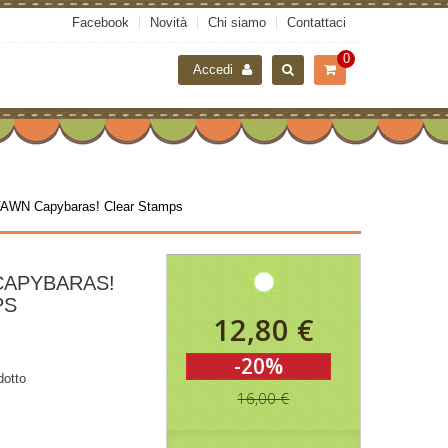
Facebook
Novità
Chi siamo
Contattaci
0
Accedi
AWN Capybaras! Clear Stamps
CAPYBARAS!
PS
12,80 €
-20%
dotto
16,00 €