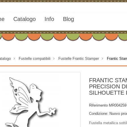
me
Catalogo
Info
Blog
talogo
>
Fustelle compatibili
>
Fustelle Frantic Stamper
>
Frantic Stam
FRANTIC ST
PRECISION D
SILHOUETTE 
Riferimento
MR004259
Condizione:
Nuovo pro
Fustella metallica sotti