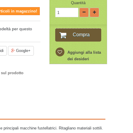
Quantità
rticoli in magazzino!
edeltà per questo
Compra
di
Google+
Aggiungi alla lista
dei desideri
 sul prodotto
rincipali macchine fustellatrici. Ritagliano materiali sottili.