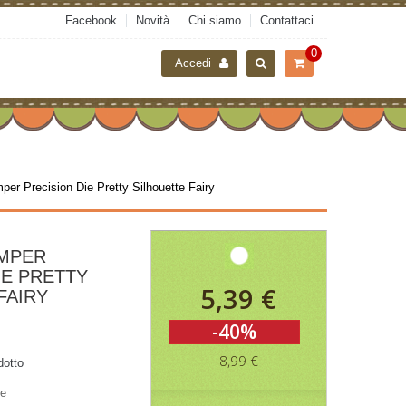
Facebook
Novità
Chi siamo
Contattaci
0
Accedi
per Precision Die Pretty Silhouette Fairy
AMPER
IE PRETTY
5,39 €
FAIRY
-40%
8,99 €
dotto
le