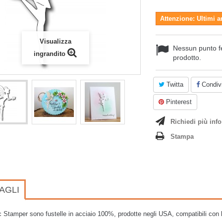
Attenzione: Ultimi a
Visualizza
Nessun punto f
ingrandito
prodotto.
Twitta
Condivi
Pinterest
Richiedi più info
Stampa
AGLI
c Stamper sono fustelle in acciaio 100%, prodotte negli USA, compatibili con le p