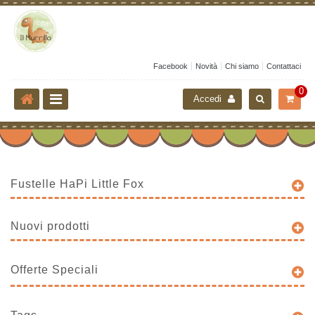
Facebook
Novità
Chi siamo
Contattaci
0
Accedi
Fustelle HaPi Little Fox
Nuovi prodotti
Offerte Speciali