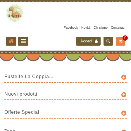
Facebook
Novità
Chi siamo
Contattaci
0
Accedi
Fustelle La Coppia...
Nuovi prodotti
Offerte Speciali