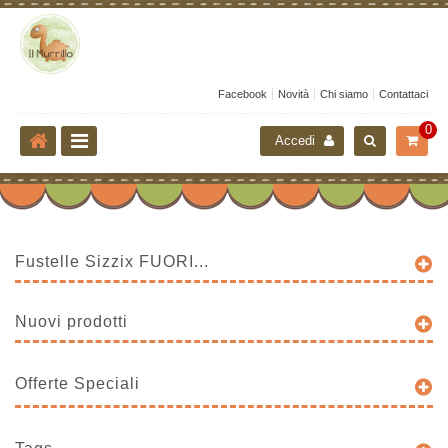
Facebook
Novità
Chi siamo
Contattaci
0
Accedi
Fustelle Sizzix FUORI...
Nuovi prodotti
Offerte Speciali