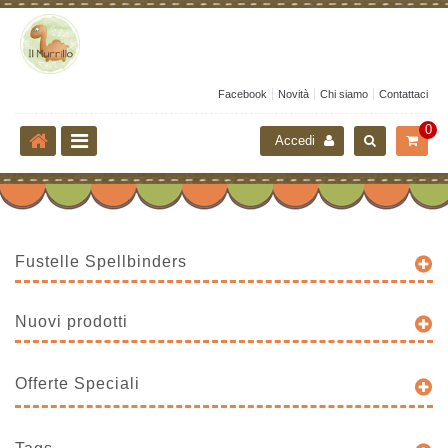
Facebook
Novità
Chi siamo
Contattaci
0
Accedi
Fustelle Spellbinders
Nuovi prodotti
Offerte Speciali