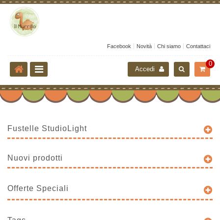
Facebook
Novità
Chi siamo
Contattaci
0
Accedi
Fustelle StudioLight
Nuovi prodotti
Offerte Speciali