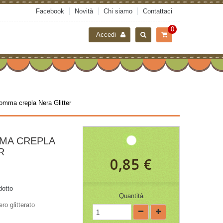
Facebook
Novità
Chi siamo
Contattaci
0
Accedi
omma crepla Nera Glitter
MA CREPLA
R
0,85 €
dotto
Quantità
ro glitterato