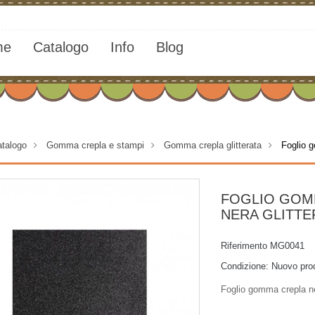
me
Catalogo
Info
Blog
talogo
>
Gomma crepla e stampi
>
Gomma crepla glitterata
>
Foglio g
FOGLIO GOM
NERA GLITTE
Riferimento
MG0041
Condizione:
Nuovo pro
Foglio gomma crepla ne