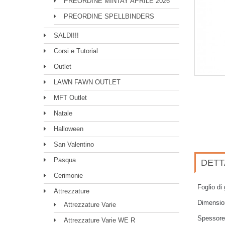
PREORDINE MINTAY APRILE 2026
PREORDINE SPELLBINDERS
SALDI!!!
Corsi e Tutorial
Outlet
LAWN FAWN OUTLET
MFT Outlet
Natale
Halloween
San Valentino
Pasqua
DETT
Cerimonie
Foglio di 
Attrezzature
Dimensio
Attrezzature Varie
Spessore
Attrezzature Varie WE R