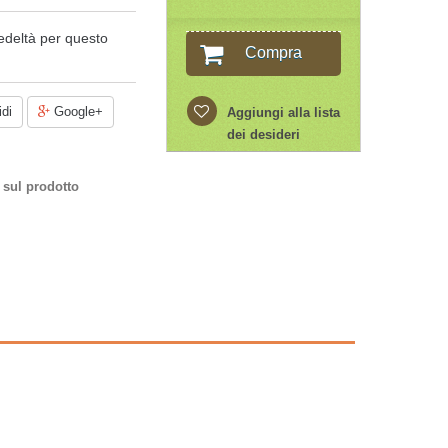
edeltà per questo
Compra
di
Google+
Aggiungi alla lista
dei desideri
 sul prodotto