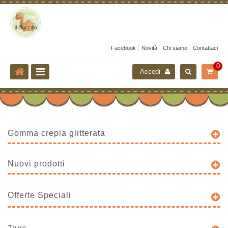
Facebook
Novità
Chi siamo
Contattaci
0
Accedi
Gomma crepla glitterata
Nuovi prodotti
Offerte Speciali