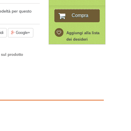
edeltà per questo
Compra
di
Google+
Aggiungi alla lista
dei desideri
 sul prodotto