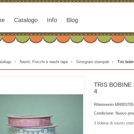
me
Catalogo
Info
Blog
talogo
>
Nastri, Fiocchi e washi tape
>
Grosgrain stampati
>
Tris bobi
TRIS BOBINE
4
Riferimento
MR003705
Condizione:
Nuovo pro
3 bobine di nastro sta