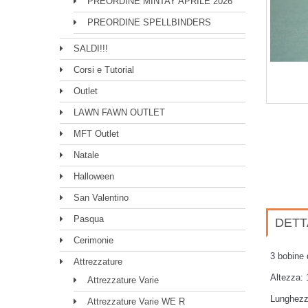
PREORDINE MINTAY APRILE 2026
PREORDINE SPELLBINDERS
SALDI!!!
Corsi e Tutorial
Outlet
LAWN FAWN OUTLET
MFT Outlet
Natale
Halloween
San Valentino
Pasqua
DETT
Cerimonie
3 bobine 
Attrezzature
Altezza:
Attrezzature Varie
Lunghezz
Attrezzature Varie WE R