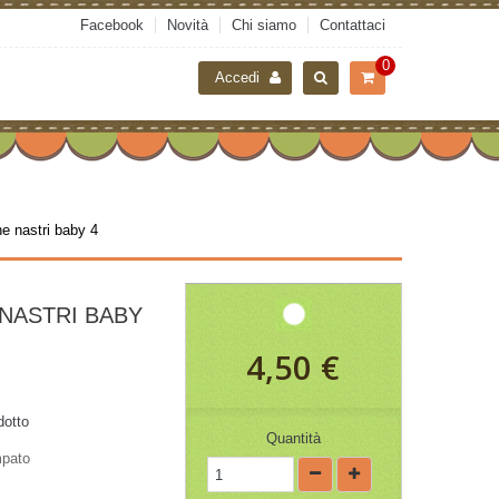
Facebook
Novità
Chi siamo
Contattaci
0
Accedi
ne nastri baby 4
 NASTRI BABY
4,50 €
dotto
Quantità
mpato