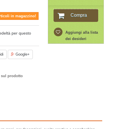
Compra
rticoli in magazzino!
Aggiungi alla lista
edeltà per questo
dei desideri
di
Google+
 sul prodotto