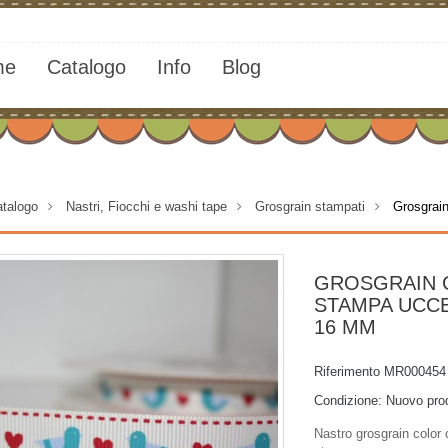
me
Catalogo
Info
Blog
talogo
>
Nastri, Fiocchi e washi tape
>
Grosgrain stampati
>
Grosgrai
GROSGRAIN 
STAMPA UCCE
16 MM
Riferimento
MR000454
Condizione:
Nuovo pro
Nastro grosgrain color 