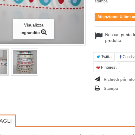
stampa
Attenzione: Ultimi a
Visualizza
ingrandito
Nessun punto f
prodotto.
Twitta
Condivi
Pinterest
Richiedi più info
Stampa
AGLI