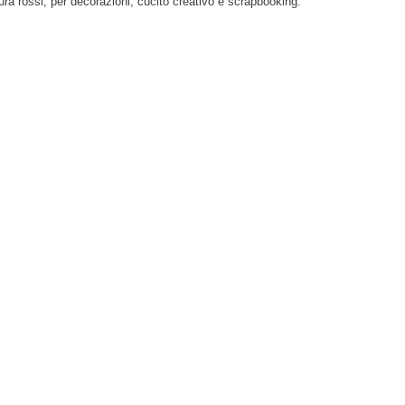
ura rossi, per decorazioni, cucito creativo e scrapbooking.