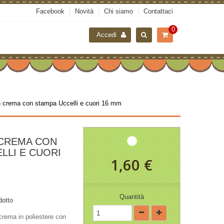
Facebook
Novità
Chi siamo
Contattaci
0
Accedi
n crema con stampa Uccelli e cuori 16 mm
CREMA CON
LLI E CUORI
1,60 €
Quantità
dotto
crema in poliestere con