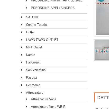
PREORDINE MINTAY APRILE 2026
PREORDINE SPELLBINDERS
SALDI!!!
Corsi e Tutorial
Outlet
LAWN FAWN OUTLET
MFT Outlet
Natale
Halloween
San Valentino
Pasqua
Cerimonie
Attrezzature
DETT
Attrezzature Varie
Attrezzature Varie WE R