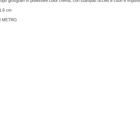
 tipo grosgrain in poliestere color crema, con stampati uccelli e cuori e impunt
 1,6 cm
al METRO.