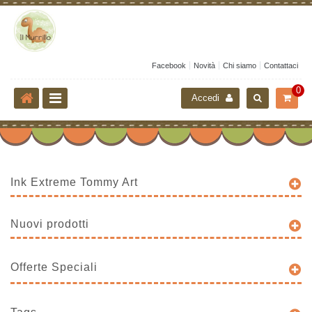
Facebook
Novità
Chi siamo
Contattaci
0
Accedi
Ink Extreme Tommy Art
Nuovi prodotti
Offerte Speciali