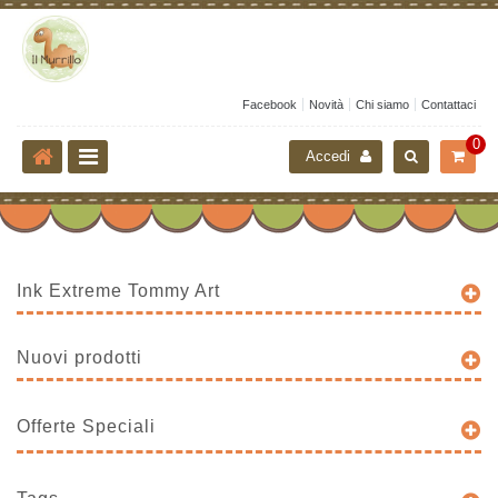
Facebook
Novità
Chi siamo
Contattaci
0
Accedi
Ink Extreme Tommy Art
Nuovi prodotti
Offerte Speciali