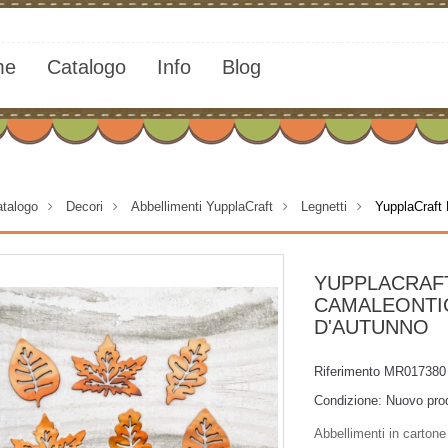
me
Catalogo
Info
Blog
talogo
>
Decori
>
Abbellimenti YupplaCraft
>
Legnetti
>
YupplaCraft 
YUPPLACRAF
CAMALEONTIC
D'AUTUNNO
Riferimento
MR017380
Condizione:
Nuovo pro
Abbellimenti in cartone