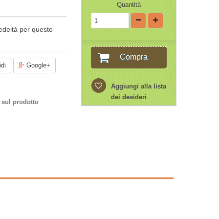
Quantità
edeltà per questo
Compra
di
Google+
Aggiungi alla lista
dei desideri
 sul prodotto