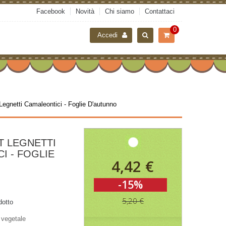
Facebook
Novità
Chi siamo
Contattaci
0
Accedi
Legnetti Camaleontici - Foglie D'autunno
T LEGNETTI
I - FOGLIE
4,42 €
-15%
5,20 €
dotto
 vegetale