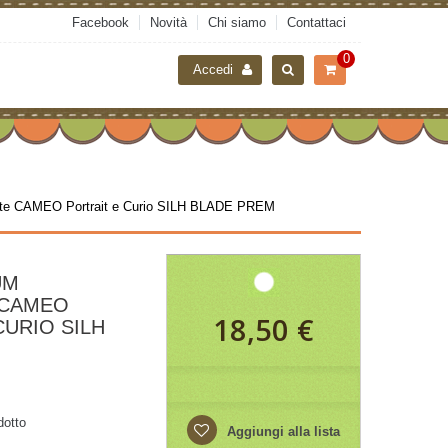
Facebook
Novità
Chi siamo
Contattaci
0
Accedi
tte CAMEO Portrait e Curio SILH BLADE PREM
UM
 CAMEO
18,50 €
CURIO SILH
dotto
Aggiungi alla lista