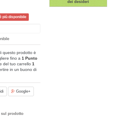
dei desideri
 più disponibile
nibile
di questo prodotto è
liere fino a
1
Punto
ale del tuo carrello
1
rtire in un buono di
di
Google+
 sul prodotto