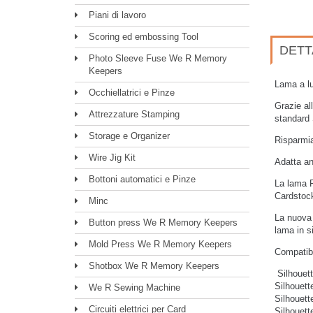
Piani di lavoro
Scoring ed embossing Tool
DETT
Photo Sleeve Fuse We R Memory
Keepers
Lama a lu
Occhiellatrici e Pinze
Grazie al
Attrezzature Stamping
standard 
Storage e Organizer
Risparmia
Wire Jig Kit
Adatta a
Bottoni automatici e Pinze
La lama P
Cardstock
Minc
La nuova 
Button press We R Memory Keepers
lama in si
Mold Press We R Memory Keepers
Compatibi
Shotbox We R Memory Keepers
Silhouet
Silhouette
We R Sewing Machine
Silhouet
Circuiti elettrici per Card
Silhouet