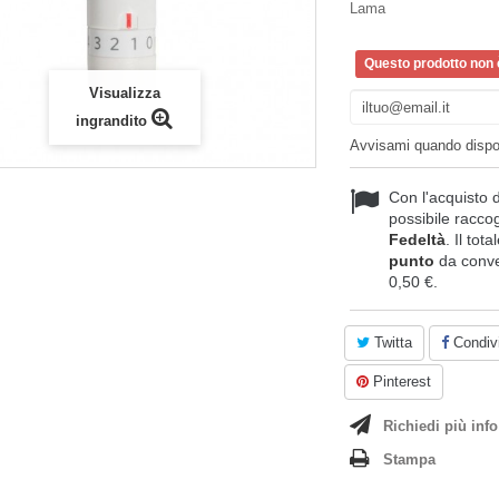
Lama
Questo prodotto non è
Visualizza
ingrandito
Avvisami quando dispo
Con l'acquisto 
possibile raccog
Fedeltà
. Il tot
punto
da conve
0,50 €
.
Twitta
Condivi
Pinterest
Richiedi più info
Stampa