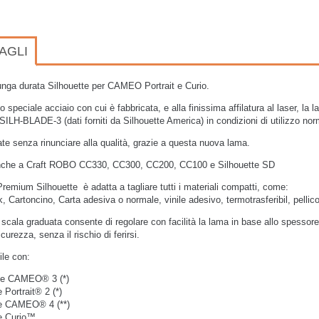
AGLI
nga durata Silhouette per CAMEO Portrait e Curio.
lo speciale acciaio con cui è fabbricata, e alla finissima affilatura al laser, la
SILH-BLADE-3 (dati forniti da Silhouette America) in condizioni di utilizzo nor
te senza rinunciare alla qualità, grazie a questa nuova lama.
nche a Craft ROBO CC330, CC300, CC200, CC100 e Silhouette SD
remium Silhouette è adatta a tagliare tutti i materiali compatti, come:
, Cartoncino, Carta adesiva o normale, vinile adesivo, termotrasferibil, pellico
scala graduata consente di regolare con facilità la lama in base allo spessore 
curezza, senza il rischio di ferirsi.
le con:
te CAMEO® 3 (*)
 Portrait® 2 (*)
te CAMEO® 4 (**)
te Curio™