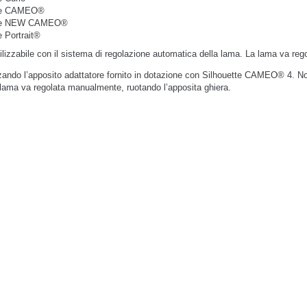
tte CAMEO®
tte NEW CAMEO®
e Portrait®
tilizzabile con il sistema di regolazione automatica della lama. La lama va re
izzando l’apposito adattatore fornito in dotazione con Silhouette CAMEO® 4. Non
lama va regolata manualmente, ruotando l’apposita ghiera.