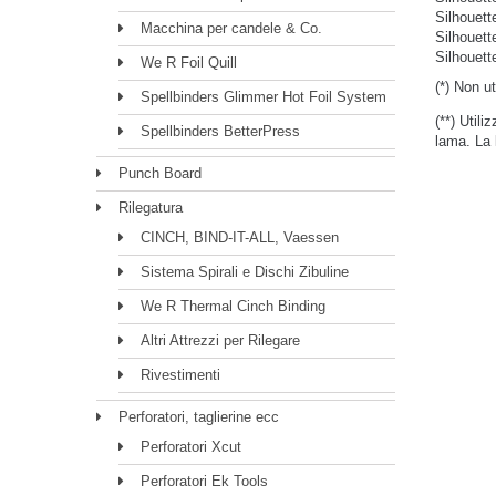
Silhoue
Macchina per candele & Co.
Silhoue
Silhouett
We R Foil Quill
(*) Non u
Spellbinders Glimmer Hot Foil System
(**) Util
Spellbinders BetterPress
lama. La 
Punch Board
Rilegatura
CINCH, BIND-IT-ALL, Vaessen
Sistema Spirali e Dischi Zibuline
We R Thermal Cinch Binding
Altri Attrezzi per Rilegare
Rivestimenti
Perforatori, taglierine ecc
Perforatori Xcut
Perforatori Ek Tools