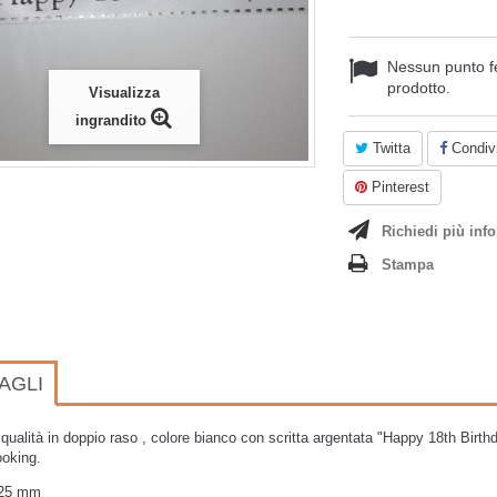
Nessun punto f
prodotto.
Visualizza
ingrandito
Twitta
Condivi
Pinterest
Richiedi più info
Stampa
AGLI
 qualità in doppio raso , colore bianco con scritta argentata "Happy 18th Birthd
ooking.
 25 mm