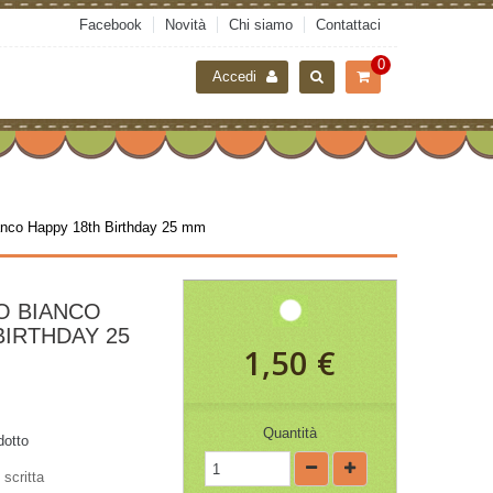
Facebook
Novità
Chi siamo
Contattaci
0
Accedi
anco Happy 18th Birthday 25 mm
O BIANCO
BIRTHDAY 25
1,50 €
Quantità
dotto
scritta