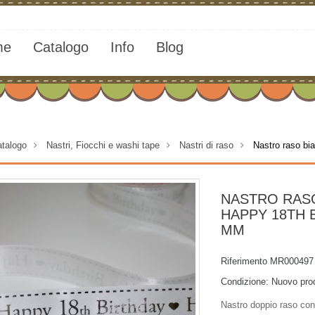
me
Catalogo
Info
Blog
talogo
>
Nastri, Fiocchi e washi tape
>
Nastri di raso
>
Nastro raso bi
NASTRO RAS
HAPPY 18TH 
MM
Riferimento
MR000497
Condizione:
Nuovo pro
Nastro doppio raso con 