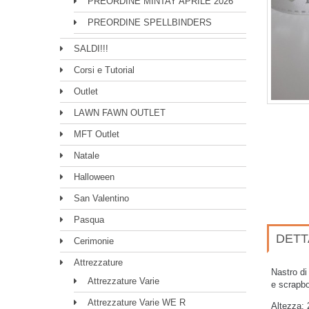
PREORDINE MINTAY APRILE 2026
PREORDINE SPELLBINDERS
SALDI!!!
Corsi e Tutorial
Outlet
LAWN FAWN OUTLET
MFT Outlet
Natale
Halloween
San Valentino
Pasqua
DETT
Cerimonie
Attrezzature
Nastro di
Attrezzature Varie
e scrapb
Attrezzature Varie WE R
Altezza: