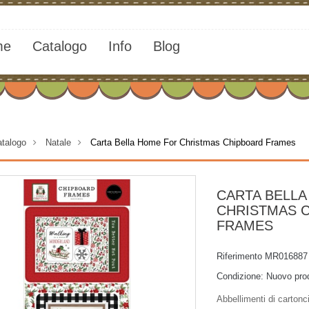
me
Catalogo
Info
Blog
talogo
>
Natale
>
Carta Bella Home For Christmas Chipboard Frames
CARTA BELL
CHRISTMAS 
FRAMES
Riferimento
MR016887
Condizione:
Nuovo pro
Abbellimenti di cartonc