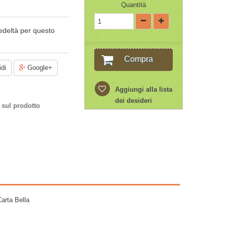
Quantità
edeltà per questo
Compra
di
Google+
Aggiungi alla lista
dei desideri
 sul prodotto
Carta Bella