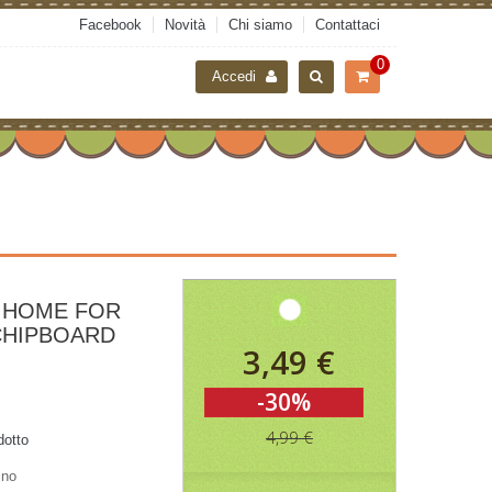
Facebook
Novità
Chi siamo
Contattaci
0
Accedi
A HOME FOR
CHIPBOARD
3,49 €
-30%
4,99 €
dotto
ino