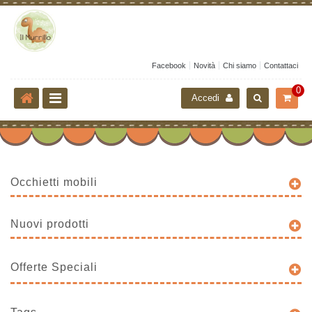
Facebook
Novità
Chi siamo
Contattaci
0
Accedi
Occhietti mobili
Nuovi prodotti
Offerte Speciali