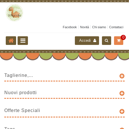
Facebook
Novità
Chi siamo
Contattaci
0
Accedi
Taglierine,...
Nuovi prodotti
Offerte Speciali