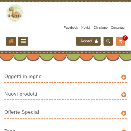
Facebook
Novità
Chi siamo
Contattaci
0
Accedi
Oggetti in legno
Nuovi prodotti
Offerte Speciali