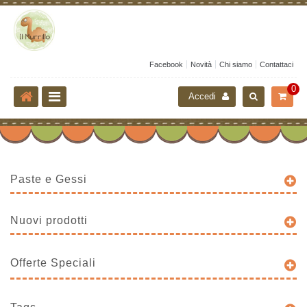
Facebook
Novità
Chi siamo
Contattaci
0
Accedi
Paste e Gessi
Nuovi prodotti
Offerte Speciali