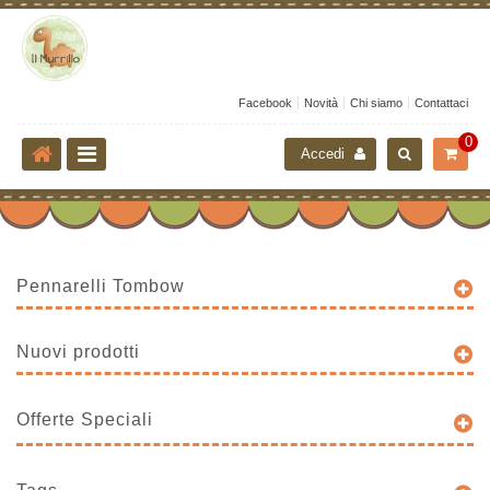
Facebook
Novità
Chi siamo
Contattaci
0
Accedi
Pennarelli Tombow
Nuovi prodotti
Offerte Speciali