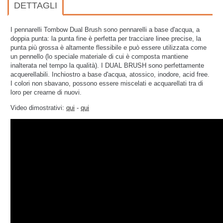
DETTAGLI
I pennarelli Tombow Dual Brush sono pennarelli a base d'acqua, a
doppia punta: la punta fine è perfetta per tracciare linee precise, la
punta più grossa è altamente flessibile e può essere utilizzata come
un pennello (lo speciale materiale di cui è composta mantiene
inalterata nel tempo la qualità). I DUAL BRUSH sono perfettamente
acquerellabili.
Inchiostro a base d'acqua, atossico, inodore, acid free.
I colori non sbavano, possono essere miscelati e acquarellati tra di
loro per crearne di nuovi.
Video dimostrativi:
qui
-
qui