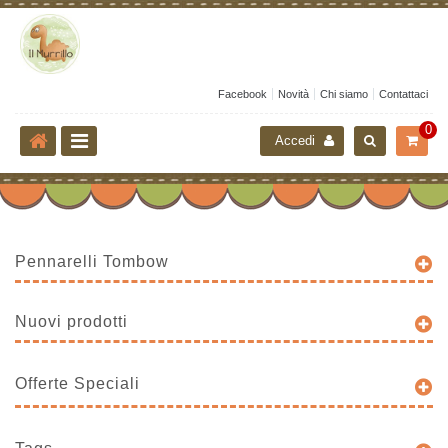
Facebook
Novità
Chi siamo
Contattaci
0
Accedi
Pennarelli Tombow
Nuovi prodotti
Offerte Speciali