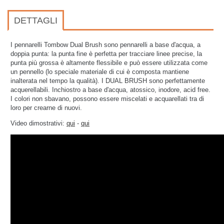
DETTAGLI
I pennarelli Tombow Dual Brush sono pennarelli a base d'acqua, a
doppia punta: la punta fine è perfetta per tracciare linee precise, la
punta più grossa è altamente flessibile e può essere utilizzata come
un pennello (lo speciale materiale di cui è composta mantiene
inalterata nel tempo la qualità). I DUAL BRUSH sono perfettamente
acquerellabili.
Inchiostro a base d'acqua, atossico, inodore, acid free.
I colori non sbavano, possono essere miscelati e acquarellati tra di
loro per crearne di nuovi.
Video dimostrativi:
qui
-
qui