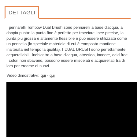
DETTAGLI
I pennarelli Tombow Dual Brush sono pennarelli a base d'acqua, a
doppia punta: la punta fine è perfetta per tracciare linee precise, la
punta più grossa è altamente flessibile e può essere utilizzata come
un pennello (lo speciale materiale di cui è composta mantiene
inalterata nel tempo la qualità). I DUAL BRUSH sono perfettamente
acquerellabili.
Inchiostro a base d'acqua, atossico, inodore, acid free.
I colori non sbavano, possono essere miscelati e acquarellati tra di
loro per crearne di nuovi.
Video dimostrativi:
qui
-
qui