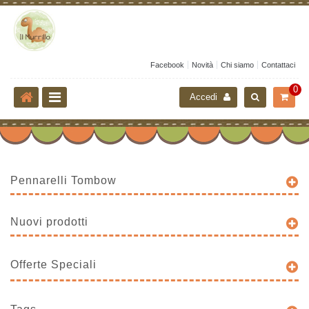
Facebook
Novità
Chi siamo
Contattaci
0
Accedi
Pennarelli Tombow
Nuovi prodotti
Offerte Speciali