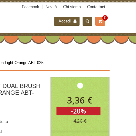
Facebook
Novità
Chi siamo
Contattaci
0
Accedi
n Light Orange ABT-025
 DUAL BRUSH
RANGE ABT-
3,36 €
-20%
4,20 €
dotto
sh