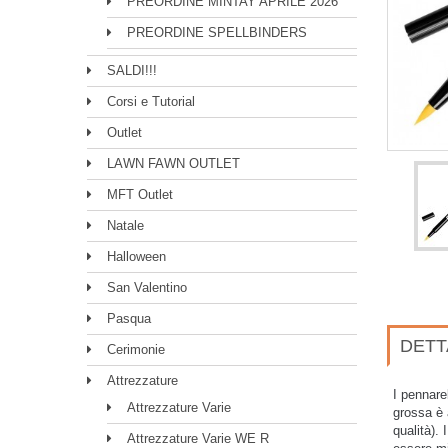
PREORDINE MINTAY APRILE 2026
PREORDINE SPELLBINDERS
SALDI!!!
Corsi e Tutorial
Outlet
LAWN FAWN OUTLET
MFT Outlet
Natale
Halloween
San Valentino
Pasqua
DETT
Cerimonie
Attrezzature
I pennare
Attrezzature Varie
grossa è 
qualità).
Attrezzature Varie WE R