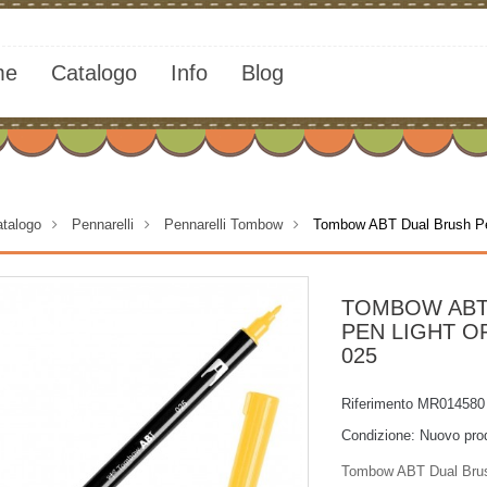
me
Catalogo
Info
Blog
talogo
>
Pennarelli
>
Pennarelli Tombow
>
Tombow ABT Dual Brush Pe
TOMBOW ABT
PEN LIGHT O
025
Riferimento
MR014580
Condizione:
Nuovo pro
Tombow ABT Dual Bru